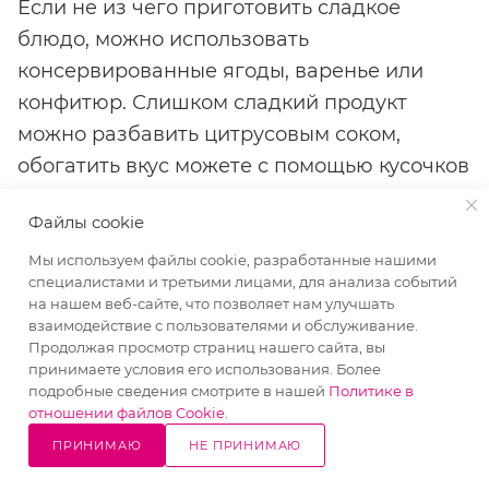
Если не из чего приготовить сладкое
блюдо, можно использовать
консервированные ягоды, варенье или
конфитюр. Слишком сладкий продукт
можно разбавить цитрусовым соком,
обогатить вкус можете с помощью кусочков
свежих фруктов. Как замочить желатин для
Файлы cookie
желе? Предварительно замочить желатин
в воде, после разбухания в него добавить
Мы используем файлы cookie, разработанные нашими
специалистами и третьими лицами, для анализа событий
цитрусовый сок, а далее влить в горячий
на нашем веб-сайте, что позволяет нам улучшать
сироп. Чтобы масса схватилась,
взаимодействие с пользователями и обслуживание.
Продолжая просмотр страниц нашего сайта, вы
понадобится примерно 2 часа.
принимаете условия его использования. Более
подробные сведения смотрите в нашей
Политике в
Как приготовить
отношении файлов Cookie
.
желатиновую массу
ПРИНИМАЮ
НЕ ПРИНИМАЮ
10% СКИДКА
Написать
Позвонить
в WhatsApp
на все товары