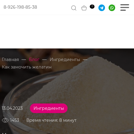
8-926-198-85-38
0
—
—
—
Главная
Блог
Ингредиенты
Как замочить желатин
13.04.2023
Ингредиенты
1453
Время чтения: 8 минут