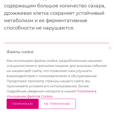
содержащим большое количество сахара,
дрожжевая клетка сохраняет устойчивый
метаболизм и ее ферментативные
способности не нарушаются.
Файлы cookie
Важно помнить, что средняя
Мы используем файлы cookie, разработанные нашими
дозировка сухих осмотолерантных
специалистами и третьими лицами, для анализа событий
дрожжей для сдобного
на нашем веб-сайте, что позволяет нам улучшать
высокорецептурного теста 1 – 1,5% к
взаимодействие с пользователями и обслуживание.
Продолжая просмотр страниц нашего сайта, вы
массе муки. Если используются
принимаете условия его использования. Более
прессованные осмотолерантные
подробные сведения смотрите в нашей
Политике в
отношении файлов Cookie
.
дрожжи, то их нужно взять в 3 раза
больше.
ПРИНИМАЮ
НЕ ПРИНИМАЮ
10% СКИДКА
Написать
Позвонить
в WhatsApp
на все товары