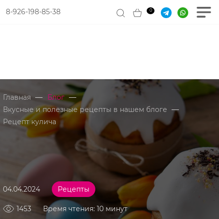
8-926-198-85-38
0
—
—
Главная
Блог
—
Вкусные и полезные рецепты в нашем блоге
Рецепт кулича
04.04.2024
Рецепты
1453
Время чтения: 10 минут