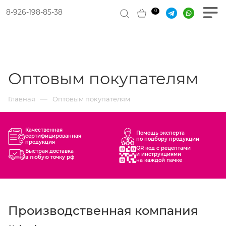
8-926-198-85-38
0
Оптовым покупателям
—
Главная
Оптовым покупателям
Качественная
Помощь эксперта
сертифицированная
по подбору продукции
продукция
QR код с рецептами
Быстрая доставка
и инструкциями
в любую точку рф
на каждой пачке
Производственная компания