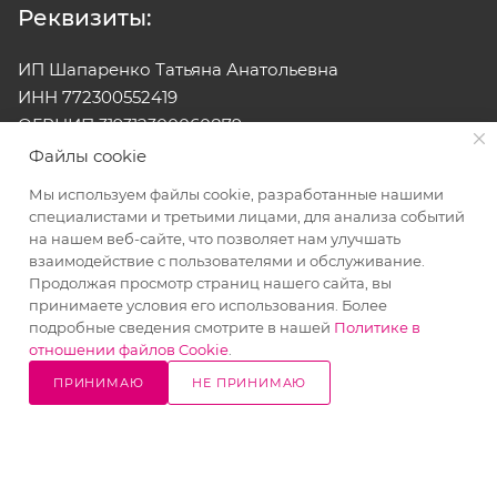
Реквизиты:
ИП Шапаренко Татьяна Анатольевна
ИНН 772300552419
ОГРНИП 319312300060879
Юр.адрес: 142033, РФ, Московская область, г.
Файлы cookie
Домодедово, территория "Промзона "Житнево",
Мы используем файлы cookie, разработанные нашими
площадка 1, строение 2 Б
специалистами и третьими лицами, для анализа событий
на нашем веб-сайте, что позволяет нам улучшать
взаимодействие с пользователями и обслуживание.
2026 © Интернет-магазин ILbakery
Продолжая просмотр страниц нашего сайта, вы
принимаете условия его использования. Более
Все права на материалы, находящиеся на сайте
подробные сведения смотрите в нашей
Политике в
отношении файлов Cookie
.
www.ilbakery.ru, охраняются в соответствии с действующим
законодательством. При любом использовании материалов
ПРИНИМАЮ
НЕ ПРИНИМАЮ
10% СКИДКА
Написать
Позвонить
сайта, гиперссылка (hyperlink) на www.ilbakery.ru
в WhatsApp
на все товары
обязательна.