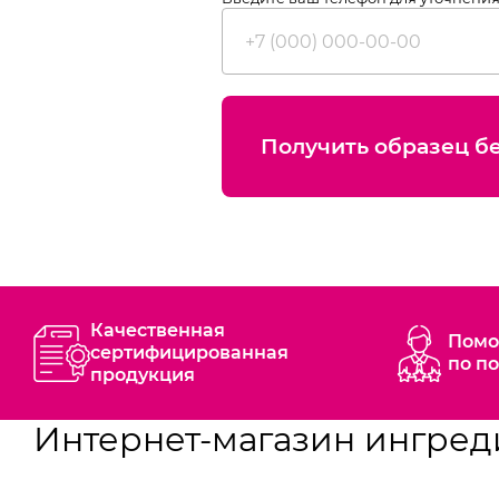
Получить образец б
Качественная
Помо
сертифицированная
по п
продукция
Интернет-магазин ингред