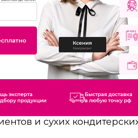
есплатно
щь эксперта
Быстрая доставка
одбору продукции
в любую точку рф
иентов и сухих кондитерски