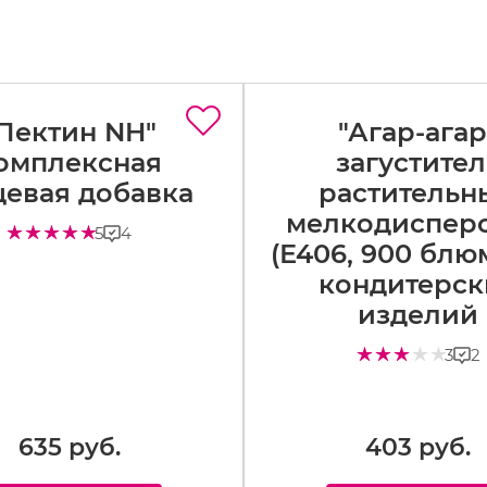
Пектин NH"
"Агар-агар
омплексная
загустител
евая добавка
растительн
мелкодиспер
4
5
(Е406, 900 блю
кондитерск
изделий
2
3
635 руб.
403 руб.