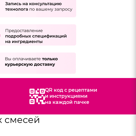
QR код с рецептами
и инструкциями
на каждой пачке
х смесей