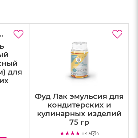
"
ь
ый
сный
м) для
их
Фуд Лак эмульсия для
кондитерских и
кулинарных изделий
75 гр
4
4.5