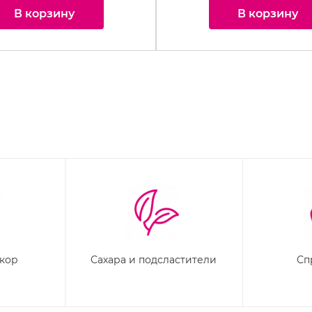
В корзину
В корзину
екор
Сахара и подсластители
Сп