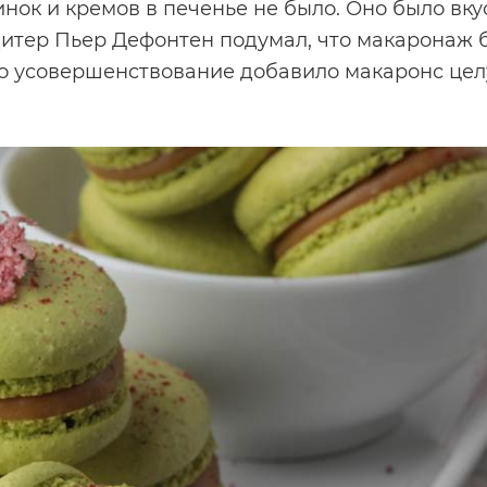
нок и кремов в печенье не было. Оно было вку
ндитер Пьер Дефонтен подумал, что макаронаж 
то усовершенствование добавило макаронс це