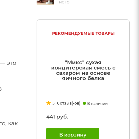
него
 ТОВАРЫ
РЕКОМЕНДУЕМЫЕ ТОВАРЫ
 сухая
"Микс" сухая
— это
месь без
кондитерская смесь с
снове
сахаром на основе
елка
яичного белка
з
5
6
отзыв(-ов)
наличии
В наличии
441 руб.
о, как
В корзину