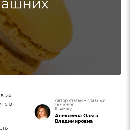
машних
в их
Автор статьи – главный
онс в
технолог
ILbakery
Алексеева Ольга
Владимировна
сть