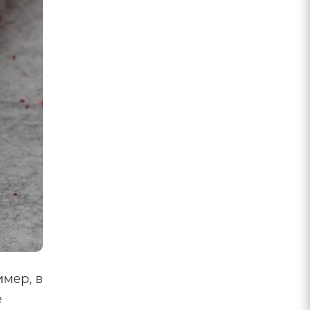
имер, в
е