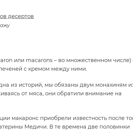
ов десертов
дажу
РЕКОМЕНДУЕМЫЕ ТОВАРЫ
РЕКОМЕНДУЕМЫЕ
"Микс" сухая
"Микс Лайт"
ron или macarons – во множественном числе) 
кондитерская смесь с
кондитерская с
 печеней с кремом между ними.
сахаром на основе
сахара на о
яичного белка
яичного б
одна из историй, мы обязаны двум монахиням и
иваясь от мяса, они обратили внимание на
5
6
отзыв(-ов)
5
2
отзыв(-ов)
В наличии
В 
441 руб.
526 руб.
ции макаронс приобрели известность после тог
катерины Медичи. В те времена две половинки
В корзину
В корзину