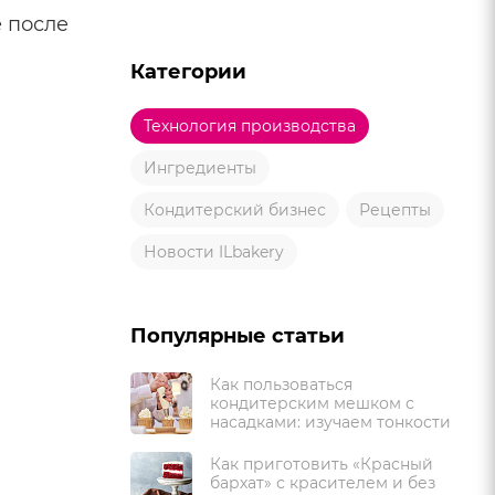
е после
Категории
Технология производства
Ингредиенты
Кондитерский бизнес
Рецепты
Новости ILbakery
Популярные статьи
Как пользоваться
кондитерским мешком с
насадками: изучаем тонкости
Как приготовить «Красный
бархат» с красителем и без