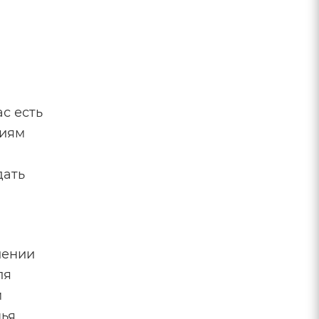
ас есть
ниям
дать
лении
ля
м
нья