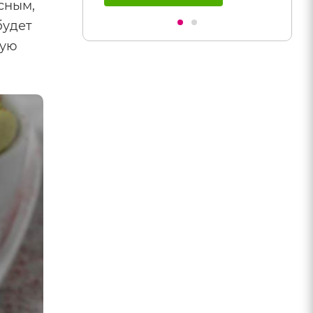
сным,
будет
лую