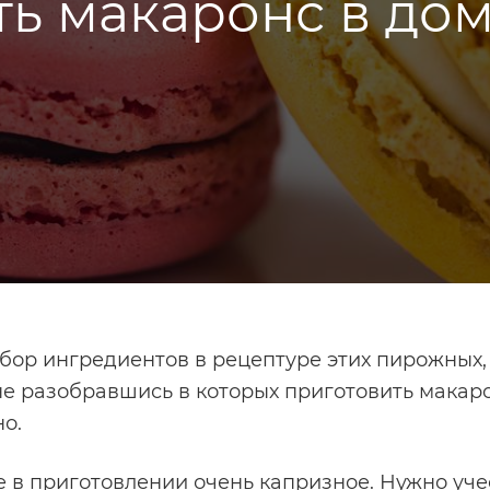
ть макаронс в до
бор ингредиентов в рецептуре этих пирожных, 
не разобравшись в которых приготовить макар
о.
 в приготовлении очень капризное. Нужно уче