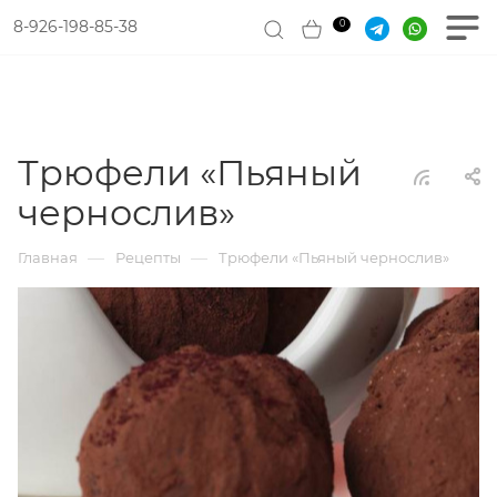
8-926-198-85-38
0
Трюфели «Пьяный
чернослив»
—
—
Главная
Рецепты
Трюфели «Пьяный чернослив»