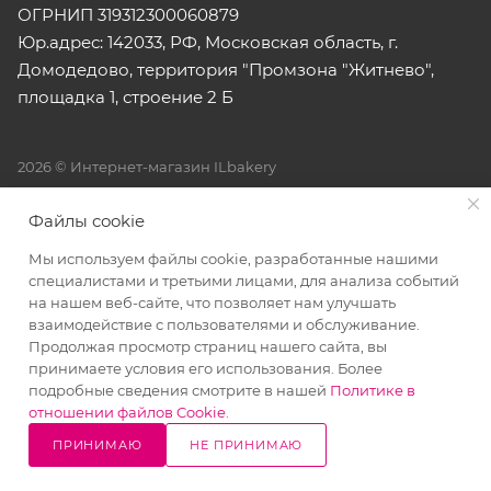
ОГРНИП 319312300060879
Юр.адрес: 142033, РФ, Московская область, г.
Домодедово, территория "Промзона "Житнево",
площадка 1, строение 2 Б
2026 © Интернет-магазин ILbakery
Все права на материалы, находящиеся на сайте
Файлы cookie
www.ilbakery.ru, охраняются в соответствии с действующим
Мы используем файлы cookie, разработанные нашими
законодательством. При любом использовании материалов
специалистами и третьими лицами, для анализа событий
сайта, гиперссылка (hyperlink) на www.ilbakery.ru
на нашем веб-сайте, что позволяет нам улучшать
обязательна.
взаимодействие с пользователями и обслуживание.
Продолжая просмотр страниц нашего сайта, вы
принимаете условия его использования. Более
подробные сведения смотрите в нашей
Политике в
отношении файлов Cookie
.
ПРИНИМАЮ
НЕ ПРИНИМАЮ
10% СКИДКА
Написать
Позвонить
в WhatsApp
на все товары