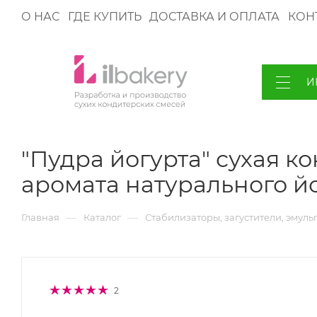
О НАС
ГДЕ КУПИТЬ
ДОСТАВКА И ОПЛАТА
КОН
И
"Пудра йогурта" сухая к
аромата натурального й
—
—
Главная
Каталог
Стабилизаторы, загустители, эмуль
2