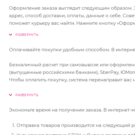
Пудру йогурта можно использовать как в холодной ср
Оформление заказа выглядит следующим образом. 
Не боится длительного нагрева, например, используя
адрес, способ доставки, оплаты, данные о себе. Со
Обогащает готовый продукт легкоусвояемыми моло
поможет курьеру вас найти. Нажмите кнопку «Оформ
Оплачивайте покупки удобным способом. В интернет
Безналичный расчет при самовывозе или оформлении
(выпущенные российскими банками), SberPay, ЮMon
Чтобы оплатить покупку, система перенаправит вас 
Экономьте время на получении заказа. В интернет-м
Отправка товаров производится на следующий ра