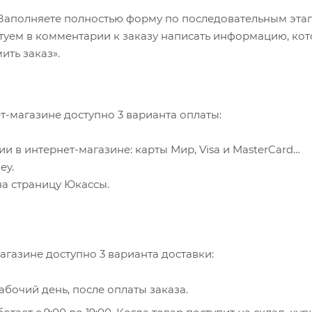
еде, так и в горячей.
Заполняете полностью форму по последовательным эта
 ее в выпечке бисквитов, кексов и печенья.
ветуем в комментарии к заказу написать информацию, ко
чными белками и лактобактериями.
ить заказ».
-магазине доступно 3 варианта оплаты:
 в интернет-магазине: карты Мир, Visa и MasterCard
ey.
на страницу Юкассы.
агазине доступно 3 варианта доставки:
бочий день, после оплаты заказа.