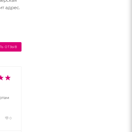
ьерская
т адрес.
ия — 3
ТЬ ОТЗЫВ
ертам
0