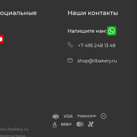
социальные
Наши контакты
Напишите нам:
+7 495 248 13 48
shop@ilbakery.ru
w.ilbakery.ru,
дательством.