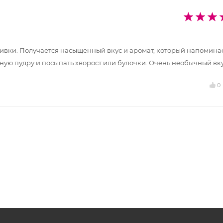
ливки. Получается насыщенный вкус и аромат, который напомина
ую пудру и посыпать хворост или булочки. Очень необычный вку
0