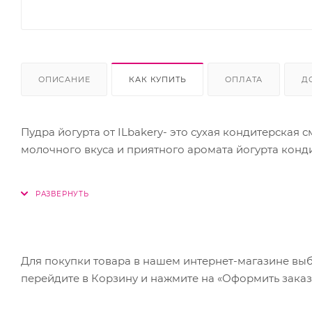
ОПИСАНИЕ
КАК КУПИТЬ
ОПЛАТА
Д
Пудра йогурта от ILbakery- это сухая кондитерская
молочного вкуса и приятного аромата йогурта конд
Органолептика и внешний вид
Мелкий порошок кремового цвета с характерным зап
Состав
Пудра йогурта, декстроза, глюкозный сироп, регуля
Для покупки товара в нашем интернет-магазине выб
перейдите в Корзину и нажмите на «Оформить заказ
Преимущества
В отличие, от натурального йогурта имеет длительн