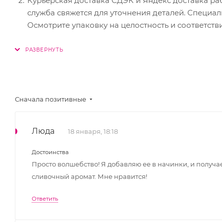
Курьерская доставка СДЭК и Яндекс доставка работ
служба свяжется для уточнения деталей. Специал
Осмотрите упаковку на целостность и соответств
Постамат. Когда заказ поступит на точку, на ваш
дня.
Сначала позитивные
Люда
18 января, 18:18
Достоинства
Просто волшебство! Я добавляю ее в начинки, и получа
сливочный аромат. Мне нравится!
Ответить