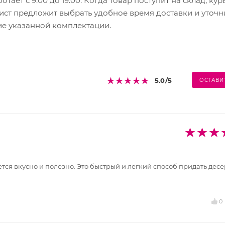
ает с 9:00 до 19:00. Когда товар поступит на склад, кур
ист предложит выбрать удобное время доставки и уточни
ие указанной комплектации.
 телефон или e-mail придет уникальный код. Срок хранен
5.0
/5
ОСТАВИ
ется вкусно и полезно. Это быстрый и легкий способ придать дес
0