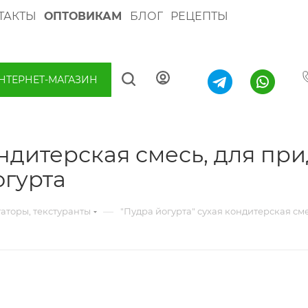
ТАКТЫ
ОПТОВИКАМ
БЛОГ
РЕЦЕПТЫ
НТЕРНЕТ-МАГАЗИН
ондитерская смесь, для пр
огурта
—
гаторы, текстуранты
"Пудра йогурта" сухая кондитерская см