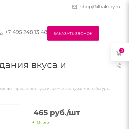
shop@ilbakery.ru
+7 495 248 13 48
ЗАКАЗАТЬ ЗВОНОК
0
идания вкуса и
есь, для придания вкуса и аромата натурального йогурта
465
руб.
/шт
Много