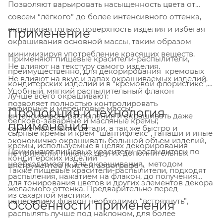
Позволяют варьировать насыщенность цвета от
совсем “лёгкого” до более интенсивного оттенка,
окрашивая только поверхность изделия и избегая
Применение
окрашивания основной массы, таким образом
минимизируя употребление красящих веществ.
Применяют пищевые красители-распылители,
Не влияют на текстуру самого изделия.
преимущественно, для декорирования кремовых
Не влияют на вкус и запах окрашиваемых изделий.
кондитерских изделий и в “кремовой флористике”,
Удобный, мягкий распылительный флакон
лучше всего окрашивают:
позволяет полностью контролировать
зефирные и меренговые массы;
Пропорция и технология
интенсивность распыления и окрашивать даже
белково-заварные и масляные кремы;
применения
самые маленькие детали, а так же быстро и
сырные кремы и крем “шантифлекс”, ганаши и иные
экономично окрашивать большой объём изделий,
кремы, используемые в целях декорирования
Применяют пищевые красители-распылители по
не применяя никаких других дополнительных
кондитерских изделий
необходимости, для окрашивания, методом
инструментов (кистей, аэрографа ).
Также пищевые красители-распылители, подходят
распыления, нажатием на флакон, до получения
для тонирования цветов и других элементов декора
желаемого оттенка. Предварительно перед
из сахарной мастики.
нанесением флакон необходимо “встряхнуть”,
Особенности применения
распылять лучше под наклоном, для более