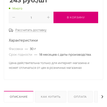
243
руб.
/шт
Много
В КОРЗИНУ
Рассчитать доставку
Характеристики
Фасовка
—
30 г
Срок годности
—
18 месяцев с даты производства.
Цена действительна только для интернет-магазина и
может отличаться от цен в розничных магазинах
ОПИСАНИЕ
КАК КУПИТЬ
ОПЛАТА
ДОС