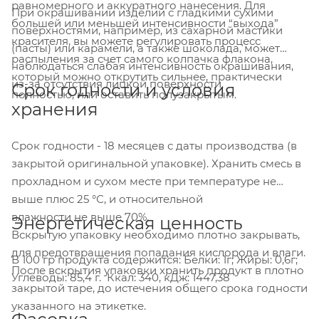
равномерного и аккуратного нанесения. Для
При окрашивании изделий с гладкими сухими
большей или меньшей интенсивности “выхода”
поверхностями, например, из сахарной мастики
красителя, вы можете регулировать процесс
(пасты) или карамели, а также шоколада, может
распыления за счет самого колпачка флакона,
наблюдаться слабая интенсивность окрашивания,
который можно открутить сильнее, практически
из-за отсутствия липкой поверхности.
Срок годности и условия
полностью, или оставить полузакрытым.
хранения
Срок годности - 18 месяцев с даты производства (в
закрытой оригинальной упаковке). Хранить смесь в
прохладном и сухом месте при температуре не
выше плюс 25 °С, и относительной
влажности не выше 70%.
Энергетическая ценность
Вскрытую упаковку необходимо плотно закрывать,
для предотвращения попадания кислорода и влаги.
В 100 гр продукта содержится: Белки: 1г; Жиры: 0,6г;
После вскрытия упаковки хранить продукт в плотно
Углеводы: 85,4 г. Ккал: 340, кДж: 1447,38
закрытой таре, до истечения общего срока годности
указанного на этикетке.