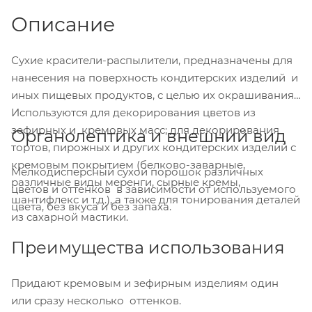
Описание
Сухие красители-распылители, предназначены для
нанесения на поверхность кондитерских изделий и
иных пищевых продуктов, с целью их окрашивания.
Используются для декорирования цветов из
зефирных и кремовых масс; для декорирования
Органолептика и внешний вид
тортов, пирожных и других кондитерских изделий с
кремовым покрытием (белково-заварные,
Мелкодисперсный сухой порошок различных
различные виды меренги, сырные кремы,
цветов и оттенков в зависимости от используемого
шантифлекс и т.д.), а также для тонирования деталей
цвета, без вкуса и без запаха.
из сахарной мастики.
Преимущества использования
Придают кремовым и зефирным изделиям один
или сразу несколько оттенков.