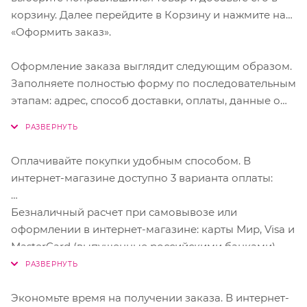
корзину. Далее перейдите в Корзину и нажмите на
«Оформить заказ».
Оформление заказа выглядит следующим образом.
Заполняете полностью форму по последовательным
этапам: адрес, способ доставки, оплаты, данные о
себе. Советуем в комментарии к заказу написать
информацию, которая поможет курьеру вас найти.
Нажмите кнопку «Оформить заказ».
Оплачивайте покупки удобным способом. В
интернет-магазине доступно 3 варианта оплаты:
Безналичный расчет при самовывозе или
оформлении в интернет-магазине: карты Мир, Visa и
MasterCard (выпущенные российскими банками),
SberPay, ЮMoney.
Чтобы оплатить покупку, система перенаправит вас
на страницу Юкассы.
Экономьте время на получении заказа. В интернет-