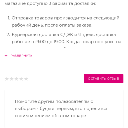
магазине доступно 3 варианта доставки:
Отправка товаров производится на следующий
рабочий день, после оплаты заказа.
Курьерская доставка СДЭК и Яндекс доставка
работает с 9:00 до 19:00. Когда товар поступит на
склад, курьерская служба свяжется для
уточнения деталей. Специалист предложит
выбрать удобное время доставки и уточнит
адрес. Осмотрите упаковку на целостность и
соответствие указанной комплектации.
ОСТАВИТЬ ОТЗЫВ
Постамат. Когда заказ поступит на точку, на ваш
телефон или e-mail придет уникальный код. Срок
хранения — 3 дня.
Помогите другим пользователям с
выбором - будьте первым, кто поделится
своим мнением об этом товаре